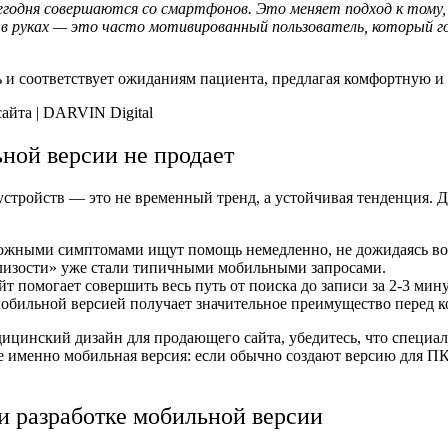
сегодня совершаются со смартфонов. Это меняет подход к тому,
в руках — это часто мотивированный пользователь, который го
ь и соответствует ожиданиям пациента, предлагая комфортную и
ьной версии не продает
стройств — это не временный тренд, а устойчивая тенденция. 
вожными симптомами ищут помощь немедленно, не дожидаясь воз
лизости» уже стали типичными мобильными запросами.
т помогает совершить весь путь от поиска до записи за 2-3 мин
обильной версией получает значительное преимущество перед 
ицинский дизайн
для продающего сайта, убедитесь, что специал
тке именно мобильная версия: если обычно создают версию для П
и разработке мобильной версии