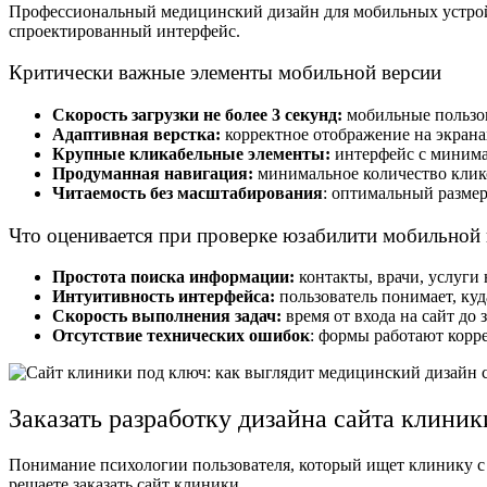
Профессиональный
медицинский дизайн
для мобильных устрой
спроектированный интерфейс.
Критически важные элементы мобильной версии
Скорость загрузки не более 3 секунд:
мобильные пользов
Адаптивная верстка:
корректное отображение на экрана
Крупные кликабельные элементы:
интерфейс с минима
Продуманная навигация:
минимальное количество клико
Читаемость без масштабирования
: оптимальный разме
Что оценивается при проверке юзабилити мобильной
Простота поиска информации:
контакты, врачи, услуги 
Интуитивность интерфейса:
пользователь понимает, куд
Скорость выполнения задач:
время от входа на сайт до
Отсутствие технических ошибок
: формы работают корре
Заказать разработку дизайна сайта
клиники
Понимание психологии пользователя, который ищет клинику с т
решаете
заказать сайт клиники
.