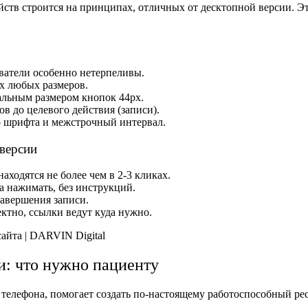
ств строится на принципах, отличных от десктопной версии. Эт
атели особенно нетерпеливы.
х любых размеров.
льным размером кнопок 44px.
в до целевого действия (записи).
р шрифта и межстрочный интервал.
 версии
находятся не более чем в 2-3 кликах.
а нажимать, без инструкций.
 завершения записи.
ктно, ссылки ведут куда нужно.
: что нужно пациенту
елефона, помогает создать по-настоящему работоспособный ресу