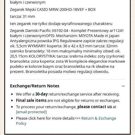
białym i czerwonym
Zegarek Męski CASIO MRW-200HD-1BVEF + BOX
tarcza: 31 mm
ten zegarek nie tylko dodaje wyrafinowanego charakteru
Zegarek Damski Pacific X6192-04 - Komplet Prezentowy ar11241
białym i czerwonymOPIS: Mechanizm: MIYOTA Made in Japan
Antyalergiczna powoka IPG Regulowane zapicie zakres regulacji
ok. 5,5cm WYMIARY: koperta: 36 x 42 x 8,5 mm tarcza: 32mm
szeroko bransolety: 16 mm maksymalny minimalny obwd: ok.
20,5 15cm KOLORYSTYKA: tarcza: srebrna indeks: zoty (cyrkonie)
bransoleta: zota koperta: zota W komplecie eleganckie markowe
pudeko w kolorze biaym oraz bransoletka na rk idealne na
prezent. Bransoletka posiada moliwo regulacji obwodu.
Exchange/Return Notes
We offer a
30-day
return/exchange service after receiving.
Final sale items
are not eligible for returns or exchanges.
To process your return/exchange,
please contact us
at
[email protected]
Please click here for more details>>>
Return & Exchange
Policy