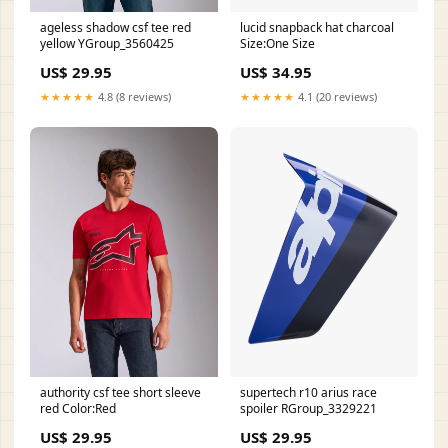
ageless shadow csf tee red
lucid snapback hat charcoal
yellow YGroup_3560425
Size:One Size
US$ 29.95
US$ 34.95
★★★★★
4.8 (8 reviews)
★★★★★
4.1 (20 reviews)
authority csf tee short sleeve
supertech r10 arius race
red Color:Red
spoiler RGroup_3329221
US$ 29.95
US$ 29.95