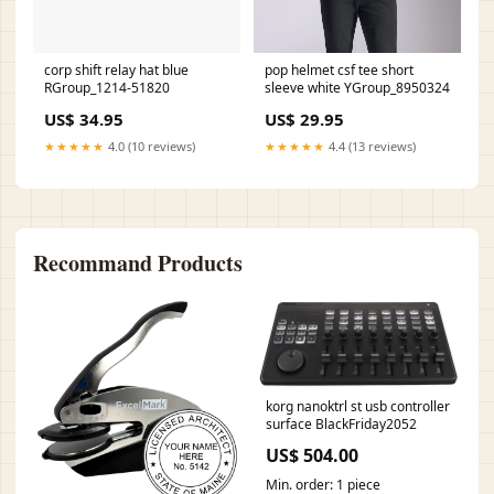
corp shift relay hat blue
pop helmet csf tee short
RGroup_1214-51820
sleeve white YGroup_8950324
US$ 34.95
US$ 29.95
★★★★★
4.0 (10 reviews)
★★★★★
4.4 (13 reviews)
Recommand Products
korg nanoktrl st usb controller
surface BlackFriday2052
US$ 504.00
Min. order: 1 piece