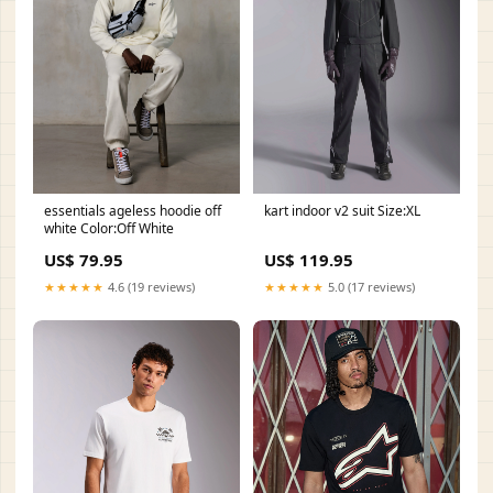
essentials ageless hoodie off
kart indoor v2 suit Size:XL
white Color:Off White
US$ 79.95
US$ 119.95
★★★★★
4.6 (19 reviews)
★★★★★
5.0 (17 reviews)