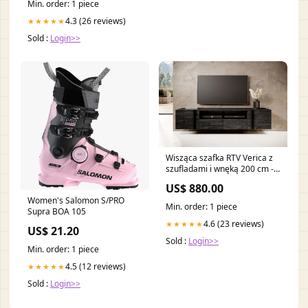
Min. order: 1 piece
4.3 (26 reviews)
★★★★★
Sold :
Login>>
Wisząca szafka RTV Verica z
szufladami i wnęką 200 cm -
czarny beton / czarne
US$ 880.00
uchwyty Kolekcja MODERN
Women's Salomon S/PRO
SILVER BLACK
Min. order: 1 piece
Supra BOA 105
4.6 (23 reviews)
★★★★★
US$ 21.20
Sold :
Login>>
Min. order: 1 piece
4.5 (12 reviews)
★★★★★
Sold :
Login>>