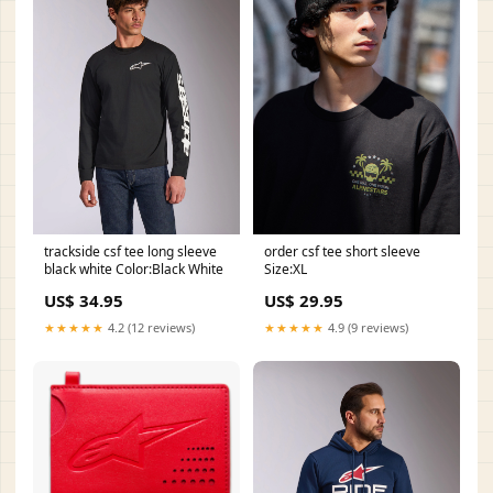
trackside csf tee long sleeve
order csf tee short sleeve
black white Color:Black White
Size:XL
US$ 34.95
US$ 29.95
★★★★★
4.2 (12 reviews)
★★★★★
4.9 (9 reviews)