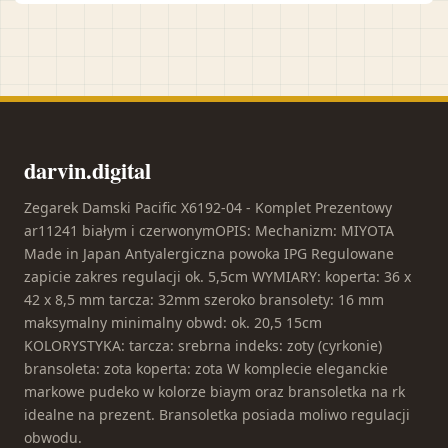
darvin.digital
Zegarek Damski Pacific X6192-04 - Komplet Prezentowy
ar11241 białym i czerwonymOPIS: Mechanizm: MIYOTA
Made in Japan Antyalergiczna powoka IPG Regulowane
zapicie zakres regulacji ok. 5,5cm WYMIARY: koperta: 36 x
42 x 8,5 mm tarcza: 32mm szeroko bransolety: 16 mm
maksymalny minimalny obwd: ok. 20,5 15cm
KOLORYSTYKA: tarcza: srebrna indeks: zoty (cyrkonie)
bransoleta: zota koperta: zota W komplecie eleganckie
markowe pudeko w kolorze biaym oraz bransoletka na rk
idealne na prezent. Bransoletka posiada moliwo regulacji
obwodu.