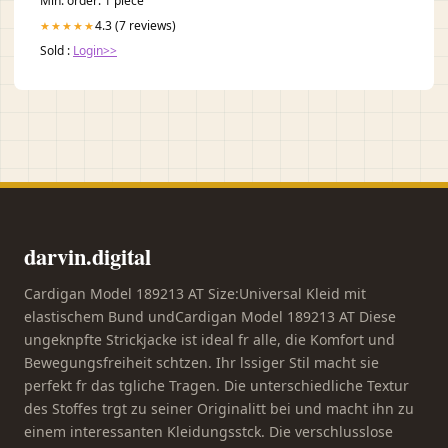
Min. order: 1 piece
4.3 (7 reviews)
★★★★★
Sold :
Login>>
darvin.digital
Cardigan Model 189213 AT Size:Universal Kleid mit
elastischem Bund undCardigan Model 189213 AT Diese
ungeknpfte Strickjacke ist ideal fr alle, die Komfort und
Bewegungsfreiheit schtzen. Ihr lssiger Stil macht sie
perfekt fr das tgliche Tragen. Die unterschiedliche Textur
des Stoffes trgt zu seiner Originalitt bei und macht ihn zu
einem interessanten Kleidungsstck. Die verschlusslose