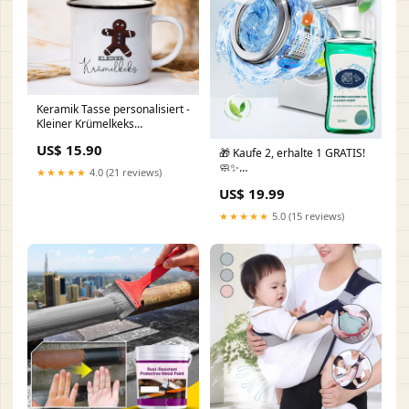
Keramik Tasse personalisiert -
Kleiner Krümelkeks
waldtiere_kinder
US$ 15.90
🎁 Kaufe 2, erhalte 1 GRATIS!
🧼✨
★★★★★
4.0 (21 reviews)
Waschmaschinentrommel-
US$ 19.99
Reiniger – Effektiv gegen
Schmutz und Gerüche 💧🌟
★★★★★
5.0 (15 reviews)
Leanne