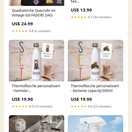
Fee
kinder_tasse_personalisiert
US$ 13.90
Quadratische Quarzuhr im
Vintage-Stil FADERS DAG
★★★★★
4.7 (20 reviews)
US$ 24.99
★★★★★
4.8 (6 reviews)
Thermoflasche personalisiert
Thermoflasche personalisiert
- Hamster
- Kastanie capacity:500ml
Geschenke_zu_Ostern
US$ 19.90
US$ 19.90
★★★★★
4.0 (19 reviews)
★★★★★
4.6 (23 reviews)