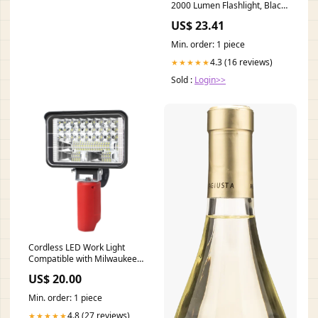
2000 Lumen Flashlight, Black
Sports, Fitness & Outdoors
US$ 23.41
Min. order: 1 piece
4.3 (16 reviews)
★★★★★
Sold :
Login>>
Cordless LED Work Light
Compatible with Milwaukee
M12 12V Battery, 4800LM
US$ 20.00
32W Portable Flashlight
Battery Powered Flood Light
Min. order: 1 piece
with 90°Rotatable & 2 Modes
for Indoor Outdoor Camping
4.8 (27 reviews)
★★★★★