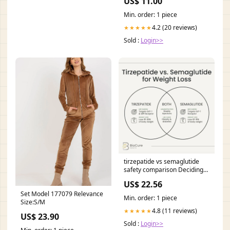
US$ 11.00
Min. order: 1 piece
4.2 (20 reviews)
★★★★★
Sold :
Login>>
tirzepatide vs semaglutide
safety comparison Deciding
between Tirzepatide and
US$ 22.56
Semaglutide for weight loss?
Set Model 177079 Relevance
Let us break
Min. order: 1 piece
Size:S/M
4.8 (11 reviews)
★★★★★
US$ 23.90
Sold :
Login>>