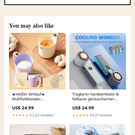
You may also like
🔥Heißer Verkauf🔥
Tragbarer Handventilator &
Multifunktionaler
faltbarer geräuscharmer
Elektromixer Dress
Kühlventilato Stil:Verbesserte
US$ 24.99
US$ 24.99
Version (mit
Kälteakkumulationspanel)
★★★★★
4.2 (25 reviews)
★★★★★
4.6 (5 reviews)