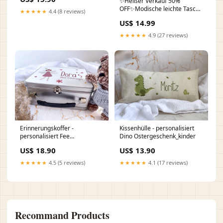
✨Heißer Verkauf 50%
OFF✨Modische leichte Tasche
★★★★★
4.4 (8 reviews)
mit Multi-Pocket-Design👜
US$ 14.99
Heißer Verkauf
★★★★★
4.9 (27 reviews)
Erinnerungskoffer -
Kissenhülle - personalisiert
personalisiert Fee
Dino Ostergeschenk_kinder
Affirmationskarten_für_Kinder
US$ 18.90
US$ 13.90
★★★★★
4.5 (5 reviews)
★★★★★
4.1 (17 reviews)
Recommand Products