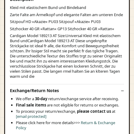
Kleid mit elastischem Bund und Bindeband
Zarte Falte am Ärmelkopf und elegante Falten am unteren Ende
Sitzpouf HD »Akazie« PU03 Sitzpouf »Akazie« PU03
Sitzhocker 40 GR »Rattan« GP13 Sitzhocker 40 GR »Rattan«
Cardigan Model 189213 AT Size:Universal Kleid mit elastischem
Bund undCardigan Model 189213 AT Diese ungeknpfte
Strickjacke ist ideal fr alle, die Komfort und Bewegungsfreiheit
schtzen. Ihr lssiger Stil macht sie perfekt fr das tgliche Tragen.
Die unterschiedliche Textur des Stoffes trgt zu seiner Originalitt
bei und macht ihn zu einem interessanten Kleidungsstck. Die
verschlusslose Strickjacke hat einen lockeren Schnitt, der zu
vielen Stilen passt. Die langen rmel halten Sie an klteren Tagen
warm und die
Exchange/Return Notes
We offer a
30-day
return/exchange service after receiving.
Final sale items
are not eligible for returns or exchanges.
To process your return/exchange,
please contact us
at
[email protected]
Please click here for more details>>>
Return & Exchange
Policy