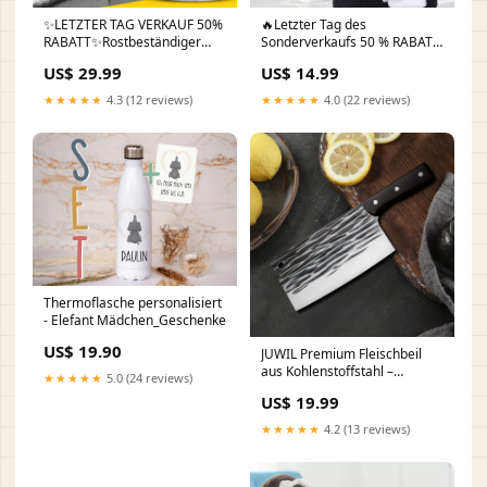
✨LETZTER TAG VERKAUF 50%
🔥Letzter Tag des
RABATT✨Rostbeständiger
Sonderverkaufs 50 % RABATT
Metallschutzlack Farbe:Rot
👦👧Leichte Babytragen Toys
US$ 29.99
US$ 14.99
Kids & Gifts
★★★★★
4.3 (12 reviews)
★★★★★
4.0 (22 reviews)
Thermoflasche personalisiert
- Elefant Mädchen_Geschenke
US$ 19.90
JUWIL Premium Fleischbeil
aus Kohlenstoffstahl –
★★★★★
5.0 (24 reviews)
Handgeschmiedete serbische
US$ 19.99
Hacka für Küche, Grill &
Outdoor quantity:🔥Kaufen 1
★★★★★
4.2 (13 reviews)