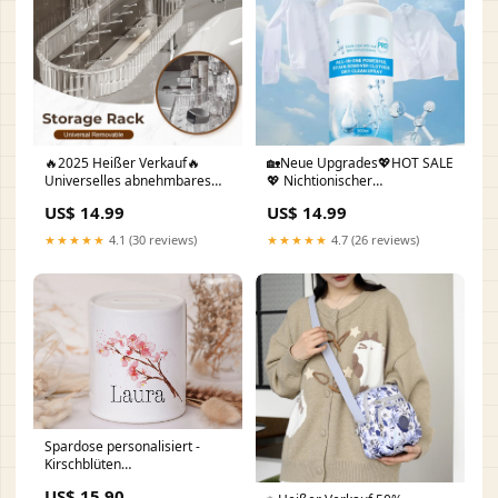
🔥2025 Heißer Verkauf🔥
🏡Neue Upgrades💖HOT SALE
Universelles abnehmbares
💖 Nichtionischer
Aufbewahrungsregal für
Fleckenentferner für die
US$ 14.99
US$ 14.99
Wasserhähne FADERS DAG
Wäsche Frauen-Kleidung
★★★★★
4.1 (30 reviews)
★★★★★
4.7 (26 reviews)
Spardose personalisiert -
Kirschblüten
Vatertag_Geschenkidee
US$ 15.90