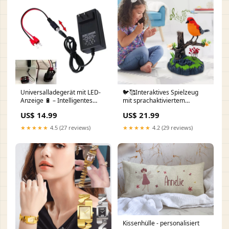
Universalladegerät mit LED-
🐦🥰Interaktives Spielzeug
Anzeige 🔋 – Intelligentes
mit sprachaktiviertem
Aufladen für alle
zwitscherndem Vogel
US$ 14.99
US$ 21.99
Elektrowerkzeuge wie
Mengen:Kaufen Sie 2 und
Bohrmaschinen, Rasenmäher
erhalten Sie 1 gratis
★★★★★
4.5 (27 reviews)
★★★★★
4.2 (29 reviews)
& mehr 🛠️✨ Geschenk
Kissenhülle - personalisiert